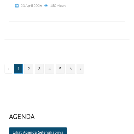
23 April 2026
150 Views
‹
1
2
3
4
5
6
›
AGENDA
Lihat Agenda Selengkapnya